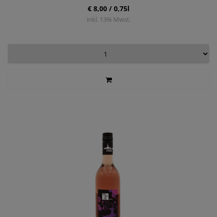
€ 8,00 / 0,75l
inkl.
13
% Mwst.