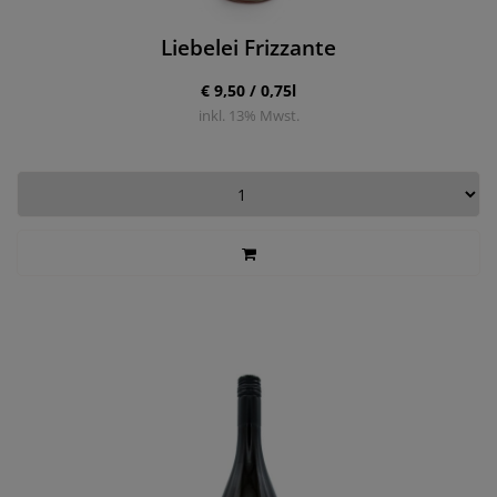
Liebelei Frizzante
€ 9,50 / 0,75l
inkl.
13
% Mwst.