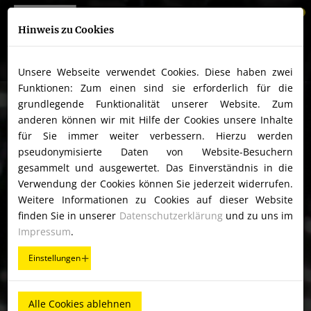
0
Hinweis zu Cookies
Unsere Webseite verwendet Cookies. Diese haben zwei
ÜBER UNS
Funktionen: Zum einen sind sie erforderlich für die
grundlegende Funktionalität unserer Website. Zum
WEIN IST POESIE IN
ONLINE-SHOP
anderen können wir mit Hilfe der Cookies unsere Inhalte
FLASCHEN
für Sie immer weiter verbessern. Hierzu werden
pseudonymisierte Daten von Website-Besuchern
KONTAKT
gesammelt und ausgewertet. Das Einverständnis in die
AUS DER SONNE DER
Verwendung der Cookies können Sie jederzeit widerrufen.
Weitere Informationen zu Cookies auf dieser Website
SÜDSTEIERMARK.
finden Sie in unserer
Datenschutzerklärung
und zu uns im
Impressum
.
Einstellungen
Alle Cookies ablehnen
UNVERFÄLSCHTER GESCHMACK DER REGION.