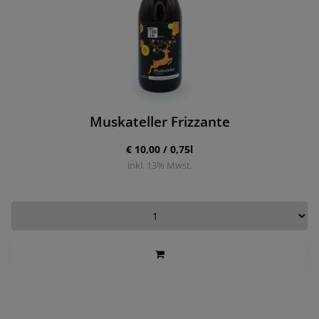
Muskateller Frizzante
€ 10,00 / 0,75l
inkl.
13
% Mwst.