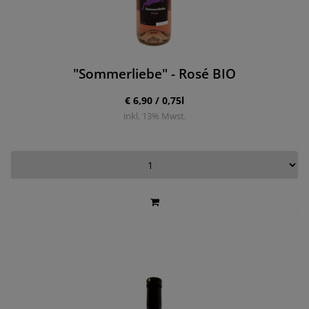
"Sommerliebe" - Rosé BIO
€ 6,90 / 0,75l
inkl.
13
% Mwst.